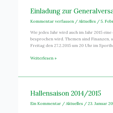
–
Freundschaftsspiel
Einladung zur Generalver
gegen
Kommentar verfassen
/
Aktuelles
/
5. Feb
Schnelldorf
fällt
Wie jedes Jahr wird auch im Jahr 2015 ein
aus
besprochen wird. Themen sind Finanzen, s
Freitag den 27.2.2015 um 20 Uhr im Sporth
Einladung
Weiterlesen »
zur
Generalversammlung
Hallensaison 2014/2015
Ein Kommentar
/
Aktuelles
/
23. Januar 20