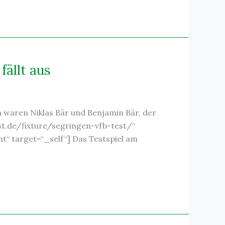
fällt aus
n waren Niklas Bär und Benjamin Bär, der
rst.de/fixture/segringen-vfb-test/“
ht“ target=“_self“] Das Testspiel am