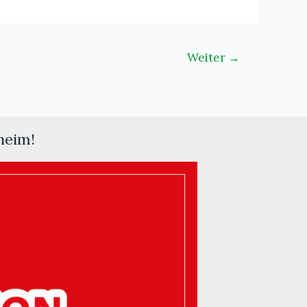
Weiter
→
heim!