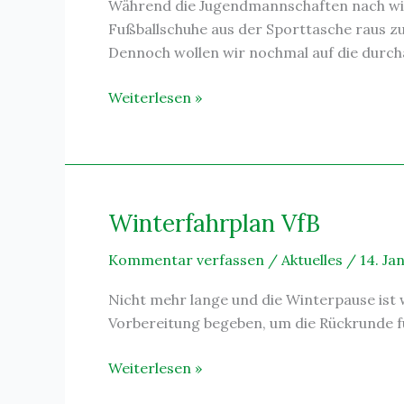
Während die Jugendmannschaften nach wie v
Fußballschuhe aus der Sporttasche raus zu
Dennoch wollen wir nochmal auf die durcha
Hallensaison
Weiterlesen »
2014/2015
Winterfahrplan VfB
Kommentar verfassen
/
Aktuelles
/
14. Ja
Nicht mehr lange und die Winterpause ist 
Vorbereitung begeben, um die Rückrunde f
Winterfahrplan
Weiterlesen »
VfB