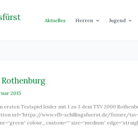
sfürst
Aktuelles
Herren
Jugend
in Rothenburg
ruar 2015
m ersten Testspiel leider mit 1 zu 3 dem TSV 2000 Rothenb
utton url=“https://www.vfb-schillingsfuerst.de/fixture/t
olour=“green“ colour_custom=““ size=“medium“ edge=“straig