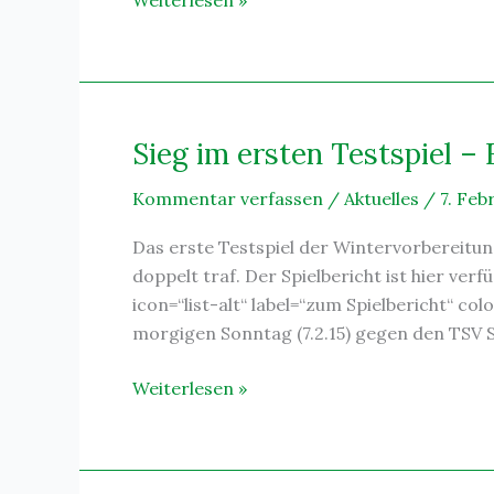
Weiterlesen »
verliert
Testspiel
in
Rothenburg
Sieg im ersten Testspiel – 
Kommentar verfassen
/
Aktuelles
/
7. Feb
Das erste Testspiel der Wintervorbereitun
doppelt traf. Der Spielbericht ist hier ve
icon=“list-alt“ label=“zum Spielbericht“ c
morgigen Sonntag (7.2.15) gegen den TSV Sch
Sieg
Weiterlesen »
im
ersten
Testspiel