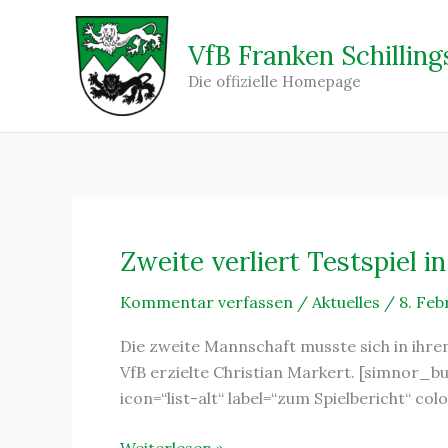
Zum
Inhalt
VfB Franken Schilling
springen
Die offizielle Homepage
Zweite verliert Testspiel 
Kommentar verfassen
/
Aktuelles
/
8. Feb
Die zweite Mannschaft musste sich in ihre
VfB erzielte Christian Markert. [simnor_b
icon=“list-alt“ label=“zum Spielbericht“ c
Zweite