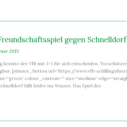
Freundschaftsspiel gegen Schnelldorf 
ruar 2015
g konnte der VfB mit 3-1 für sich entscheiden. Torschütze
rfügbar: [simnor_button url=“https://www.vfb-schillingsfue
olour=“green“ colour_custom=““ size=“medium“ edge=“straig
nelldorf fällt leider ins Wasser. Das Spiel der