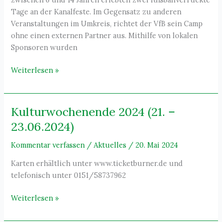
Tage an der Kanalfeste. Im Gegensatz zu anderen
Veranstaltungen im Umkreis, richtet der VfB sein Camp
ohne einen externen Partner aus. Mithilfe von lokalen
Sponsoren wurden
Kidscamp
Weiterlesen »
2024
–
erneut
Kulturwochenende 2024 (21. –
ein
23.06.2024)
großer
Erfolg
Kommentar verfassen
/
Aktuelles
/
20. Mai 2024
Karten erhältlich unter www.ticketburner.de und
telefonisch unter 0151/58737962
Kulturwochenende
Weiterlesen »
2024
(21.