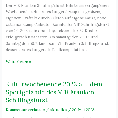
Der VfB Franken Schillingsfürst führte am vergangenen
Wochenende sein erstes Jungendcamp mit großem,
eigenem Kraftakt durch. Gleich auf eigene Faust, ohne
externen Camp-Anbieter, konnte der VfB Schillingsfürst
vom 29-30.8. sein erste Jugendcamp für 67 Kinder
erfolgreich umsetzten. Am Samstag den 29.07. und
Sonntag den 30.7. fand beim VfB Franken Schillingsfürst
dessen erstes Jungendfußballcamp statt. An
Kidscamp
Weiterlesen »
2023
–
mit
Kulturwochenende 2023 auf dem
großer
Sportgelände des VfB Franken
Begeisterung
Schillingsfürst
angenommen
Kommentar verfassen
/
Aktuelles
/
20. Mai 2023