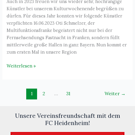
Auch in 2023 freuen wir uns wieder sehr, hochrangige
Künstler bei unserem Kulturwochenende begrüßen zu
dürfen. Für dieses Jahr konnten wir folgende Künstler
verpflichten 16.06.2023 Oti Schmelzer, der
Multifunktionsfranke begeistert nicht nur bei der
Fernsehsendungs Fastnacht in Franken, sondern füllt
mittlerweile große Hallen in ganz Bayern. Nun kommt er
zum ersten Mal in unsere Region
Kulturwochenende
Weiterlesen »
2023
auf
dem
1
2
…
31
Weiter
→
Sportgelände
des
VfB
Unsere Vereinsfreundschaft mit dem
Franken
FC Heidenheim!
Schillingsfürst