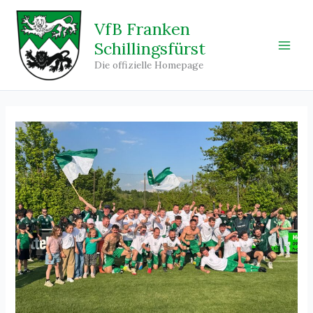
Zum
Inhalt
VfB Franken
springen
Schillingsfürst
Main
Die offizielle Homepage
Men