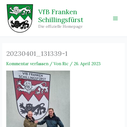
Zum
Inhalt
VfB Franken
springen
Schillingsfürst
Main
Die offizielle Homepage
Men
20230401_131339-1
Kommentar verfassen
/ Von
Ric
/
26. April 2023