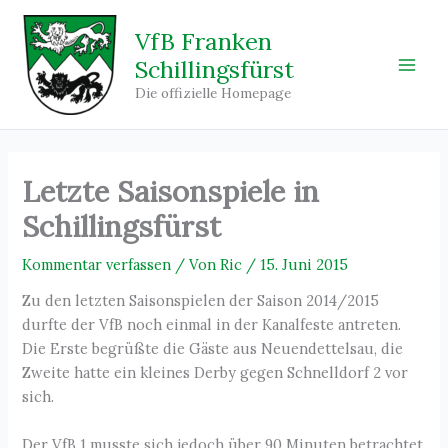
Zum
Inhalt
VfB Franken
springen
Schillingsfürst
Main
Die offizielle Homepage
Men
Letzte Saisonspiele in
Schillingsfürst
Kommentar verfassen
/ Von
Ric
/
15. Juni 2015
Zu den letzten Saisonspielen der Saison 2014/2015
durfte der VfB noch einmal in der Kanalfeste antreten.
Die Erste begrüßte die Gäste aus Neuendettelsau, die
Zweite hatte ein kleines Derby gegen Schnelldorf 2 vor
sich.
Der VfB 1 musste sich jedoch über 90 Minuten betrachtet