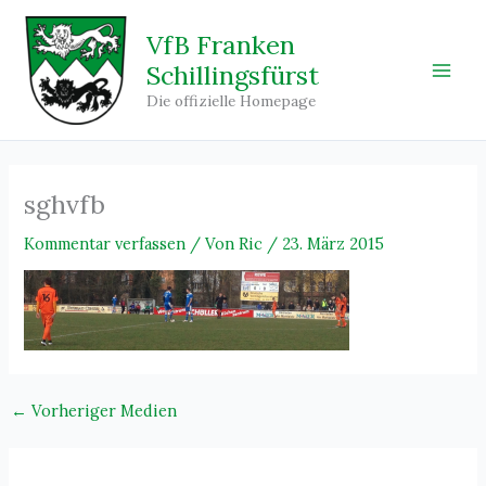
Zum
Inhalt
VfB Franken
springen
Schillingsfürst
Main
Die offizielle Homepage
Men
sghvfb
Kommentar verfassen
/ Von
Ric
/
23. März 2015
←
Vorheriger Medien