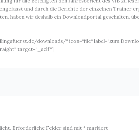
ung für alle Beteiligten den Jahresbericht des VfB zu le
fasst und durch die Berichte der einzelnen Trainer ergän
n, haben wir deshalb ein Downloadportal geschalten, über
llingsfuerst.de/downloads/“ icon=“file“ label=“zum Downl
aight“ target=“_self“]
icht.
Erforderliche Felder sind mit
*
markiert