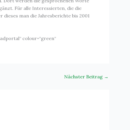
sen. Dort werden die gesprochenen Worte
zt. Für alle Interessierten, die die
 dieses man die Jahresberichte bis 2001
oadportal“ colour=“green“
Nächster Beitrag
→