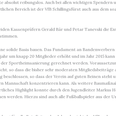
te absolut reibungslos. Auch bei allen wichtigen Spendern
ichen Bereich ist der VfB Schillingsfürst auch aus dem soz
den Kassenprüfern Gerald Bär und Petar Tanevski die En
nstimmen.
f eine solide Basis bauen. Das Fundament an Bandenwerber
rjahr um knapp 20 Mitglieder erhöht und im Jahr 2015 kan
der Sportheimsanierung gerechnet werden. Voraussetzung 
richt, so dass die bisher sehr moderaten Mitgliedsbeiträ
beschlossen, so dass der Verein auf guten Beinen steht un
en Mannschaft konzentrieren kann. Als weitere Baumaßna
ortliches Highlight konnte durch den Jugendleiter Markus
en werden. Hierzu sind auch alle Fußballspieler aus der 