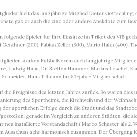
lieder hielt das langjährige Mitglied Dieter Gottschling, d
ienste gab er auch die eine oder andere Anekdote zum Bes
folgende Spieler für Ihre Einsätze im Trikot des VfB geehrt
ni Genthner (200), Fabian Zeller (300), Mario Hahn (400), T
itglieder starken Fußballverein auch langjährige Mitgliede
hre, Ludwig Haas, Dr. Steffen Hammer, Markus Löschel, Kla
Schneider, Hans Tillmann für 50-jahre Mitgliedschaft.
f die Ereignisse des letzten Jahres zurück. So waren dies u
anierung des Sportheims, die Kirchweih und der Weihnacht
 der sportlichen Erfolge durch die Stadt und das Stadtober
gestoßen, gerade im Vergleich zu anderen Städten, die sic
 neu installierte Vorstandschaft ( Marco Schuster als 2. 
dem Ausschuss sehr harmonisch zusammen. Der Übergang kl