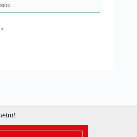
ite
n.
heim!