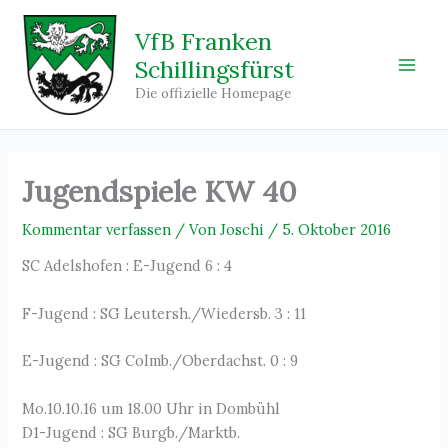
Zum
Inhalt
VfB Franken
springen
Schillingsfürst
Main
Die offizielle Homepage
Men
Jugendspiele KW 40
Kommentar verfassen
/ Von
Joschi
/
5. Oktober 2016
SC Adelshofen : E-Jugend 6 : 4
F-Jugend : SG Leutersh./Wiedersb. 3 : 11
E-Jugend : SG Colmb./Oberdachst. 0 : 9
Mo.10.10.16 um 18.00 Uhr in Dombühl
D1-Jugend : SG Burgb./Marktb.