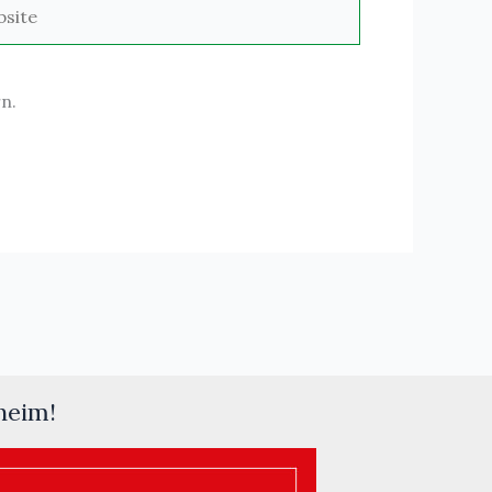
ite
n.
heim!