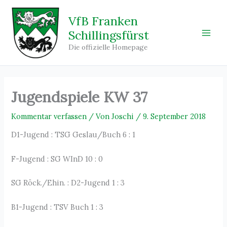
Zum
Inhalt
VfB Franken
springen
Schillingsfürst
Main
Die offizielle Homepage
Men
Jugendspiele KW 37
Kommentar verfassen
/ Von
Joschi
/
9. September 2018
D1-Jugend : TSG Geslau/Buch 6 : 1
F-Jugend : SG WInD 10 : 0
SG Röck./Ehin. : D2-Jugend 1 : 3
B1-Jugend : TSV Buch 1 : 3