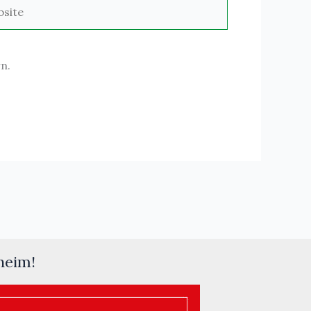
ite
n.
heim!