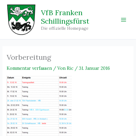
Zum
Inhalt
VfB Franken
springen
Schillingsfürst
Main
Die offizielle Homepage
Men
Vorbereitung
Kommentar verfassen
/ Von
Ric
/
31. Januar 2016