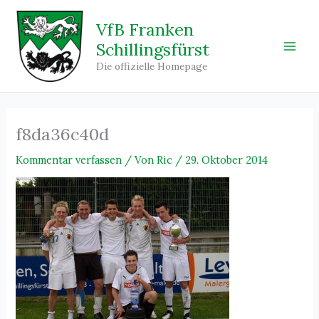
Zum
Inhalt
VfB Franken
springen
Schillingsfürst
Main
Die offizielle Homepage
Men
f8da36c40d
Kommentar verfassen
/ Von
Ric
/
29. Oktober 2014