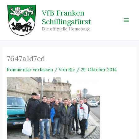
Zum
Inhalt
VfB Franken
springen
Schillingsfürst
Main
Die offizielle Homepage
Men
7647a1d7cd
Kommentar verfassen
/ Von
Ric
/
29. Oktober 2014