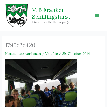
Zum
Inhalt
VfB Franken
springen
Schillingsfürst
Main
Die offizielle Homepage
Men
1795c2e420
Kommentar verfassen
/ Von
Ric
/
29. Oktober 2014