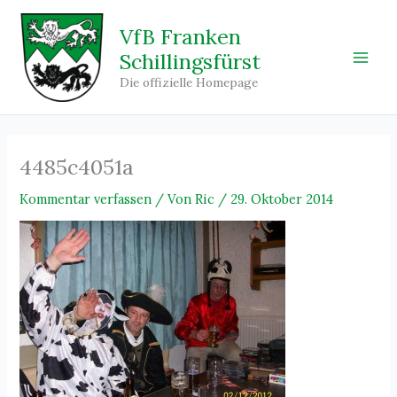
Zum
Inhalt
VfB Franken
springen
Schillingsfürst
Main
Die offizielle Homepage
Men
4485c4051a
Kommentar verfassen
/ Von
Ric
/
29. Oktober 2014