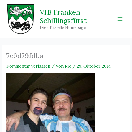
Zum
Inhalt
VfB Franken
springen
Schillingsfürst
Main
Die offizielle Homepage
Men
7c6d79fdba
Kommentar verfassen
/ Von
Ric
/
29. Oktober 2014