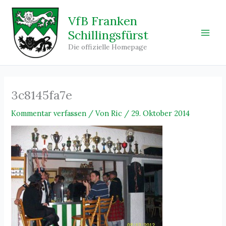
Zum
Inhalt
VfB Franken
springen
Schillingsfürst
Main
Die offizielle Homepage
Men
3c8145fa7e
Kommentar verfassen
/ Von
Ric
/
29. Oktober 2014