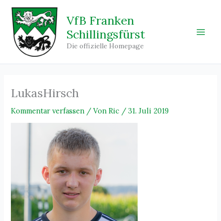
Zum
Inhalt
VfB Franken
springen
Schillingsfürst
Main
Die offizielle Homepage
Men
LukasHirsch
Kommentar verfassen
/ Von
Ric
/
31. Juli 2019