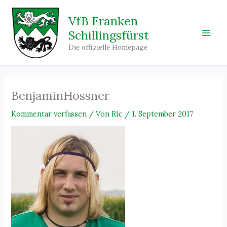
Zum
Inhalt
VfB Franken
springen
Schillingsfürst
Main
Die offizielle Homepage
Men
BenjaminHossner
Kommentar verfassen
/ Von
Ric
/
1. September 2017